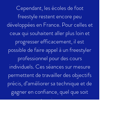
Cependant, les écoles de foot
freestyle restent encore peu
développées en France. Pour celles et
ceux qui souhaitent aller plus loin et
progresser efficacement, il est
possible de faire appel à un freestyler
professionnel pour des cours
individuels. Ces séances sur mesure
permettent de travailler des objectifs
précis, d’améliorer sa technique et de
gagner en confiance, quel que soit
votre niveau.​
Le foot freestyle est donc un sport
accessible, libre et adaptable, qui peut
se pratiquer partout et par tous,