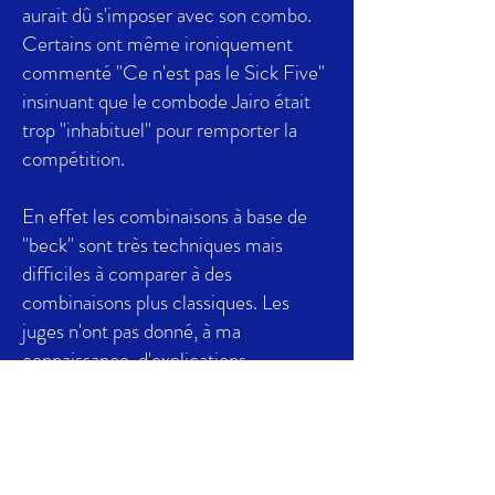
aurait dû s'imposer avec son combo.
Certains ont même ironiquement
commenté "Ce n'est pas le Sick Five"
insinuant que le combode Jairo était
trop "inhabituel" pour remporter la
compétition.
En effet les combinaisons à base de
"beck" sont très techniques mais
difficiles à comparer à des
combinaisons plus classiques. Les
juges n'ont pas donné, à ma
connaissance, d'explications
concernant le résultat (de toute façon,
les juges donnent une note individuelle
à chaque combo, désormais) mais le
point faible du combo d'Ignachav c'est