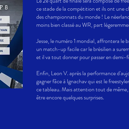
Le 2e quart de finale sera composé de free
ce stade de la compétition et ils ont une 
des championnats du monde ! Le néerlandai
moins bien classé au WR, part légeremment
Jesse, le numéro 1 mondial, affrontera le br
un match-up facile car le brésilien a sure
et il va tout donner pour passer en demi-fi
Enfin, Leon V. après la performance d'auj
gagner fâce à Ignachav qui est le freestyl
ce tableau. Mais attention tout de même,
être encore quelques surprises.