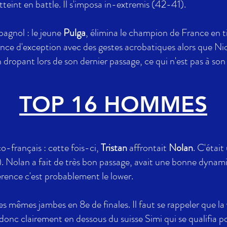
teint en battle. Il s'imposa in-extremis (42-41).
pagnol : le jeune
Pulga
, élimina le champion de France en t
nce d'exception avec des gestes acrobatiques alors que Ni
en dropant lors de son dernier passage, ce qui n'est pas à so
TOP 16 HOMMES
o-français : cette fois-ci,
Tristan
affrontait
Nolan
. C'était
1). Nolan a fait de très bon passage, avait une bonne dynami
fférence c'est probablement le lower.
es mêmes jambes en 8e de finales. Il faut se rappeler que la ve
 donc clairement en dessous du suisse Simi qui se qualifia po