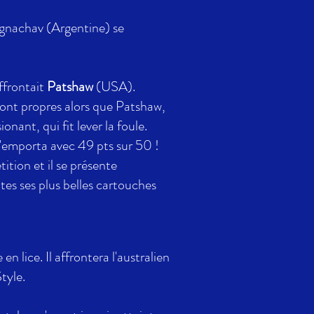
 Ignachav (Argentine) se
ffrontait
Patshaw
(USA).
i sont propres alors que Patshaw,
onant, qui fit lever la foule.
 l'emporta avec 49 pts sur 50 !
ition et il se présente
tes ses plus belles cartouches
en lice. Il affrontera l'australien
tyle.