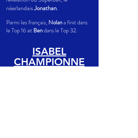
néerlandais
Jonathan
.
Parmi les français,
Nolan
a finit dans
le Top 16 et
Ben
dans le Top 32.
ISABEL
CHAMPIONNE
D'EUROPE